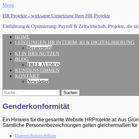
Menü
HR Projekte - wirksame Umsetzung Ihrer HR-Projekte
Einführung & Optimierung: Payroll & Zeitwirtschaft, Projekte, die si
Erstes
Zum
HOME
Inhalt:
LEISTUNGEN HR INTERIM, KI & DIGITALISIERUNG
Menü
Beraterprofil
KI IN HRS NUTZEN
BLOG
FREE AUDIOS
KUNDENSTIMMEN
KONTAKT
Newsletter
Search
Suche
für:
Genderkonformität
Ein Hinweis für die gesamte Website HRProjekte.at: Aus Grün
Sämtliche Personenbezeichnungen gelten gleichermaßen für b
Menü
Zum
Datenschutzrichtlinie