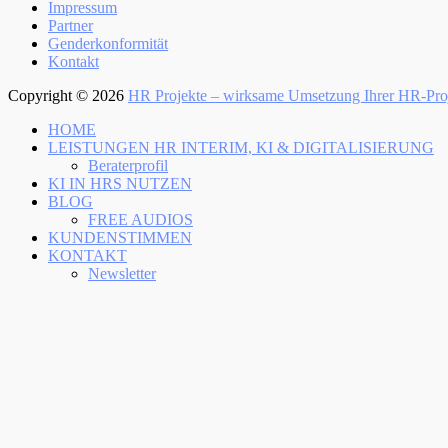
Inhalt:
Impressum
Fußzeile
Partner
Genderkonformität
Kontakt
Copyright © 2026
HR Projekte – wirksame Umsetzung Ihrer HR-Pro
Nach
HOME
oben
LEISTUNGEN HR INTERIM, KI & DIGITALISIERUNG
Beraterprofil
KI IN HRS NUTZEN
BLOG
FREE AUDIOS
KUNDENSTIMMEN
KONTAKT
Newsletter