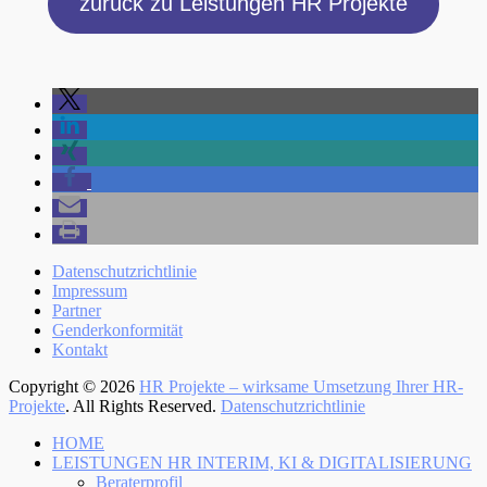
zurück zu Leistungen HR Projekte
Menü
Zum
Datenschutzrichtlinie
Inhalt:
Impressum
Fußzeile
Partner
Genderkonformität
Kontakt
Copyright © 2026
HR Projekte – wirksame Umsetzung Ihrer HR-
Projekte
. All Rights Reserved.
Datenschutzrichtlinie
Nach
HOME
oben
LEISTUNGEN HR INTERIM, KI & DIGITALISIERUNG
Beraterprofil