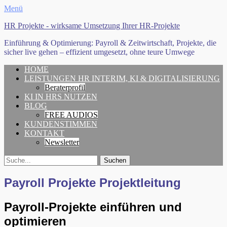
Menü
HR Projekte - wirksame Umsetzung Ihrer HR-Projekte
Einführung & Optimierung: Payroll & Zeitwirtschaft, Projekte, die
sicher live gehen – effizient umgesetzt, ohne teure Umwege
Erstes
Zum
HOME
Inhalt:
LEISTUNGEN HR INTERIM, KI & DIGITALISIERUNG
Menü
Beraterprofil
KI IN HRS NUTZEN
BLOG
FREE AUDIOS
KUNDENSTIMMEN
KONTAKT
Newsletter
Search
Suche
für:
Payroll Projekte Projektleitung
Payroll-Projekte einführen und
optimieren