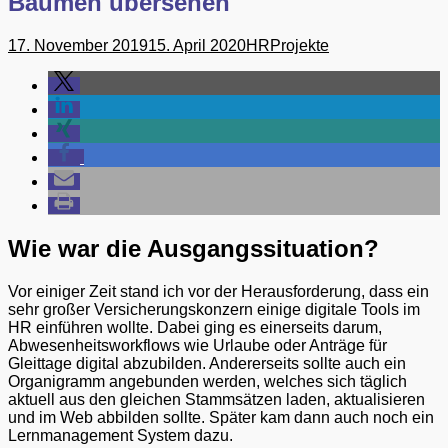
Bäumen übersehen
Gepostet
Autor
17. November 2019
15. April 2020
HRProjekte
am
Wie war die Ausgangssituation?
Vor einiger Zeit stand ich vor der Herausforderung, dass ein
sehr großer Versicherungskonzern einige digitale Tools im
HR einführen wollte. Dabei ging es einerseits darum,
Abwesenheitsworkflows wie Urlaube oder Anträge für
Gleittage digital abzubilden. Andererseits sollte auch ein
Organigramm angebunden werden, welches sich täglich
aktuell aus den gleichen Stammsätzen laden, aktualisieren
und im Web abbilden sollte. Später kam dann auch noch ein
Lernmanagement System dazu.