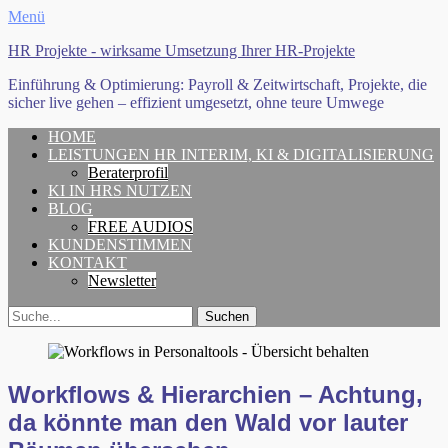
Menü
HR Projekte - wirksame Umsetzung Ihrer HR-Projekte
Einführung & Optimierung: Payroll & Zeitwirtschaft, Projekte, die
sicher live gehen – effizient umgesetzt, ohne teure Umwege
Erstes
Zum
HOME
Inhalt:
LEISTUNGEN HR INTERIM, KI & DIGITALISIERUNG
Menü
Beraterprofil
KI IN HRS NUTZEN
BLOG
FREE AUDIOS
KUNDENSTIMMEN
KONTAKT
Newsletter
Search
Suche
für:
Workflows & Hierarchien – Achtung,
da könnte man den Wald vor lauter