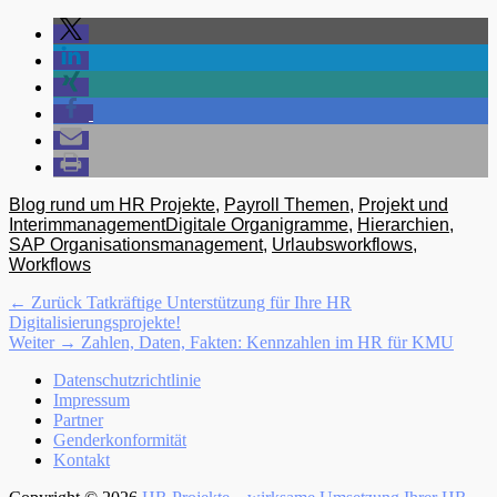
Kategorien
Blog rund um HR Projekte
,
Payroll Themen
,
Projekt und
Tags
Interimmanagement
Digitale Organigramme
,
Hierarchien
,
SAP Organisationsmanagement
,
Urlaubsworkflows
,
Workflows
Beitragsnavigation
Vorhergehender
← Zurück
Tatkräftige Unterstützung für Ihre HR
Beitrag:
Digitalisierungsprojekte!
Nächster
Weiter →
Zahlen, Daten, Fakten: Kennzahlen im HR für KMU
Beitrag:
Menü
Zum
Datenschutzrichtlinie
Inhalt:
Impressum
Fußzeile
Partner
Genderkonformität
Kontakt