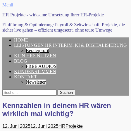
Menü
HR Projekte - wirksame Umsetzung Ihrer HR-Projekte
Einführung & Optimierung: Payroll & Zeitwirtschaft, Projekte, die
sicher live gehen – effizient umgesetzt, ohne teure Umwege
Erstes
Zum
HOME
Inhalt:
LEISTUNGEN HR INTERIM, KI & DIGITALISIERUNG
Menü
Beraterprofil
KI IN HRS NUTZEN
BLOG
FREE AUDIOS
KUNDENSTIMMEN
KONTAKT
Newsletter
Search
Suche
für:
Kennzahlen in deinem HR wären
wirklich mal wichtig?
Gepostet
Autor
12. Juni 2025
12. Juni 2025
HRProjekte