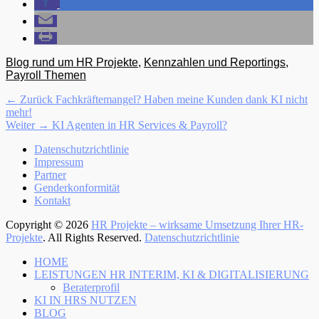
Kategorien
Blog rund um HR Projekte
,
Kennzahlen und Reportings
,
Payroll Themen
Beitragsnavigation
Vorhergehender
← Zurück
Fachkräftemangel? Haben meine Kunden dank KI nicht
Beitrag:
mehr!
Nächster
Weiter →
KI Agenten in HR Services & Payroll?
Beitrag:
Menü
Zum
Datenschutzrichtlinie
Inhalt:
Impressum
Fußzeile
Partner
Genderkonformität
Kontakt
Copyright © 2026
HR Projekte – wirksame Umsetzung Ihrer HR-
Projekte
. All Rights Reserved.
Datenschutzrichtlinie
Nach
HOME
oben
LEISTUNGEN HR INTERIM, KI & DIGITALISIERUNG
Beraterprofil
KI IN HRS NUTZEN
BLOG