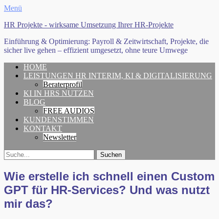
Menü
HR Projekte - wirksame Umsetzung Ihrer HR-Projekte
Einführung & Optimierung: Payroll & Zeitwirtschaft, Projekte, die
sicher live gehen – effizient umgesetzt, ohne teure Umwege
Erstes
Zum
HOME
Inhalt:
LEISTUNGEN HR INTERIM, KI & DIGITALISIERUNG
Menü
Beraterprofil
KI IN HRS NUTZEN
BLOG
FREE AUDIOS
KUNDENSTIMMEN
KONTAKT
Newsletter
Search
Suche
für:
Wie erstelle ich schnell einen Custom
GPT für HR-Services? Und was nutzt
mir das?