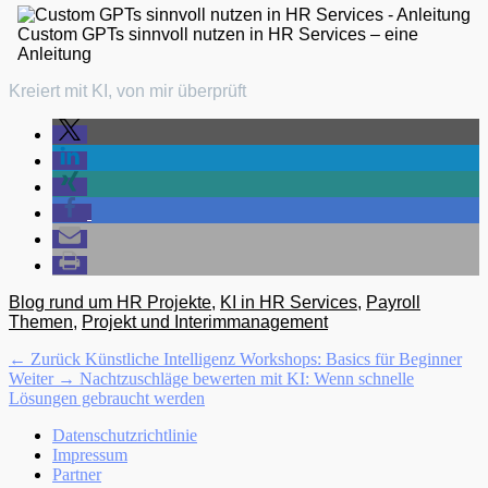
Custom GPTs sinnvoll nutzen in HR Services – eine
Anleitung
Kreiert mit KI, von mir überprüft
Kategorien
Blog rund um HR Projekte
,
KI in HR Services
,
Payroll
Themen
,
Projekt und Interimmanagement
Beitragsnavigation
Vorhergehender
← Zurück
Künstliche Intelligenz Workshops: Basics für Beginner
Nächster
Beitrag:
Weiter →
Nachtzuschläge bewerten mit KI: Wenn schnelle
Beitrag:
Lösungen gebraucht werden
Menü
Zum
Datenschutzrichtlinie
Inhalt:
Impressum
Fußzeile
Partner