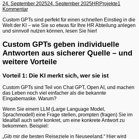
Gepostet
Autor
24. September 2025
24. September 2025
HRProjekte
1
am
Kommentar
Custom GPTs sind perfekt für einen schnellen Einstieg in die
Welt der KI – wie Sie so etwas für Ihre HR Abteilung anlegen
und sinnvoll nutzen können, lesen Sie hier!
Custom GPTs geben individuelle
Antworten aus sicherer Quelle – und
weitere Vorteile
Vorteil 1: Die KI merkt sich, wer sie ist
Custom GPTs sind Teil von Chat GPT, Open AI, und machen
das Leben noch viel einfacher als die bekannte
Eingabemaske. Warum?
Wenn Sie einem LLM (Large Language Model,
Sprachmodell) eine Frage stellen, prompten (fragen) Sie im
Idealfall auch sehr konkret, um eine konkrete Antwort zu
bekommen. Beispiel:
„Gib mir die besten Reiseziele in Neuseeland.“ Hier wird