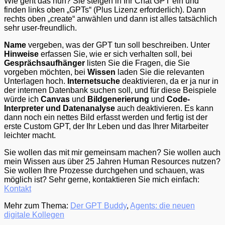
Wie geht das nun? Sie steigen in Ihr Chat GPT ein und
finden links oben „GPTs“ (Plus Lizenz erforderlich). Dann
rechts oben „create“ anwählen und dann ist alles tatsächlich
sehr user-freundlich.
Name
vergeben, was der GPT tun soll beschreiben. Unter
Hinweise
erfassen Sie, wie er sich verhalten soll, bei
Gesprächsaufhänger
listen Sie die Fragen, die Sie
vorgeben möchten, bei
Wissen
laden Sie die relevanten
Unterlagen hoch.
Internetsuche
deaktivieren, da er ja nur in
der internen Datenbank suchen soll, und für diese Beispiele
würde ich
Canvas
und
Bildgenerierung
und
Code-
Interpreter und Datenanalyse
auch deaktivieren. Es kann
dann noch ein nettes Bild erfasst werden und fertig ist der
erste Custom GPT, der Ihr Leben und das Ihrer Mitarbeiter
leichter macht.
Sie wollen das mit mir gemeinsam machen? Sie wollen auch
mein Wissen aus über 25 Jahren Human Resources nutzen?
Sie wollen Ihre Prozesse durchgehen und schauen, was
möglich ist? Sehr gerne, kontaktieren Sie mich einfach:
Kontakt
Mehr zum Thema:
Der GPT Buddy
,
Agents: die neuen
digitale Kollegen