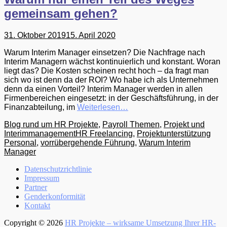
gemeinsam gehen?
Gepostet
31. Oktober 2019
15. April 2020
am
Warum Interim Manager einsetzen? Die Nachfrage nach
Interim Managern wächst kontinuierlich und konstant. Woran
liegt das? Die Kosten scheinen recht hoch – da fragt man
sich wo ist denn da der ROI? Wo habe ich als Unternehmen
denn da einen Vorteil? Interim Manager werden in allen
Firmenbereichen eingesetzt: in der Geschäftsführung, in der
Finanzabteilung, im
Weiterlesen…
Kategorien
Blog rund um HR Projekte
,
Payroll Themen
,
Projekt und
Tags
Interimmanagement
HR Freelancing
,
Projektunterstützung
Personal
,
vorrübergehende Führung
,
Warum Interim
Manager
Menü
Zum
Datenschutzrichtlinie
Inhalt:
Impressum
Fußzeile
Partner
Genderkonformität
Kontakt
Copyright © 2026
HR Projekte – wirksame Umsetzung Ihrer HR-