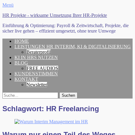
Menü
HR Projekte - wirksame Umsetzung Ihrer HR-Projekte
Einführung & Optimierung: Payroll & Zeitwirtschaft, Projekte, die
sicher live gehen – effizient umgesetzt, ohne teure Umwege
Erstes
Zum
HOME
Inhalt:
LEISTUNGEN HR INTERIM, KI & DIGITALISIERUNG
Menü
Beraterprofil
KI IN HRS NUTZEN
BLOG
FREE AUDIOS
KUNDENSTIMMEN
KONTAKT
Newsletter
Search
Suche
für:
Schlagwort:
HR Freelancing
Warum nur einen Teil des Weges