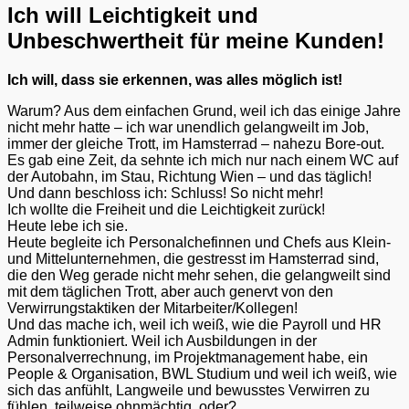
Ich will Leichtigkeit und
Unbeschwertheit für meine Kunden!
Ich will, dass sie erkennen, was alles möglich ist!
Warum? Aus dem einfachen Grund, weil ich das einige Jahre
nicht mehr hatte – ich war unendlich gelangweilt im Job,
immer der gleiche Trott, im Hamsterrad – nahezu Bore-out.
Es gab eine Zeit, da sehnte ich mich nur nach einem WC auf
der Autobahn, im Stau, Richtung Wien – und das täglich!
Und dann beschloss ich: Schluss! So nicht mehr!
Ich wollte die Freiheit und die Leichtigkeit zurück!
Heute lebe ich sie.
Heute begleite ich Personalchefinnen und Chefs aus Klein-
und Mittelunternehmen, die gestresst im Hamsterrad sind,
die den Weg gerade nicht mehr sehen, die gelangweilt sind
mit dem täglichen Trott, aber auch genervt von den
Verwirrungstaktiken der Mitarbeiter/Kollegen!
Und das mache ich, weil ich weiß, wie die Payroll und HR
Admin funktioniert. Weil ich Ausbildungen in der
Personalverrechnung, im Projektmanagement habe, ein
People & Organisation, BWL Studium und weil ich weiß, wie
sich das anfühlt, Langweile und bewusstes Verwirren zu
fühlen, teilweise ohnmächtig, oder?