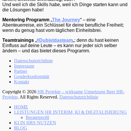
Und weil ich die Skills habe, weil ich Dinge starten kann und
die Lösungen habe!
Mentoring Programm
„
The Journey
“ – eine
Abenteuerreise, ein Schlüssel für deine berufliche Freiheit;
wenn du genug hast vom täglichen Einheitsbrei.
Teamtrainings
„
#Dubistdasteam
„: denn du hast keinen
Einfluss auf deine Leute – es kann nur jeder sich selber
ändern – und das bietet dieses Programm.
Menü
Zum
Datenschutzrichtlinie
Inhalt:
Impressum
Fußzeile
Partner
Genderkonformität
Kontakt
Copyright © 2026
HR Projekte – wirksame Umsetzung Ihrer HR-
Projekte
. All Rights Reserved.
Datenschutzrichtlinie
Nach
HOME
oben
LEISTUNGEN HR INTERIM, KI & DIGITALISIERUNG
Beraterprofil
KI IN HRS NUTZEN
BLOG