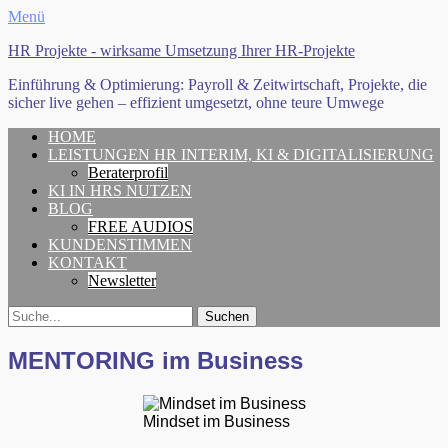
Menü
HR Projekte - wirksame Umsetzung Ihrer HR-Projekte
Einführung & Optimierung: Payroll & Zeitwirtschaft, Projekte, die
sicher live gehen – effizient umgesetzt, ohne teure Umwege
Erstes
Zum
HOME
Inhalt:
LEISTUNGEN HR INTERIM, KI & DIGITALISIERUNG
Menü
Beraterprofil
KI IN HRS NUTZEN
BLOG
FREE AUDIOS
KUNDENSTIMMEN
KONTAKT
Newsletter
Search
Suche
für:
MENTORING im Business
Mindset im Business