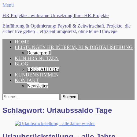
Menü
HR Projekte - wirksame Umsetzung Ihrer HR-Projekte
Einführung & Optimierung: Payroll & Zeitwirtschaft, Projekte, die
sicher live gehen – effizient umgesetzt, ohne teure Umwege
Erstes
Zum
HOME
Inhalt:
LEISTUNGEN HR INTERIM, KI & DIGITALISIERUNG
Menü
Beraterprofil
KI IN HRS NUTZEN
BLOG
FREE AUDIOS
KUNDENSTIMMEN
KONTAKT
Newsletter
Search
Suche
für:
Schlagwort:
Urlaubssaldo Tage
Urlaubsrückstellung – alle Jahre