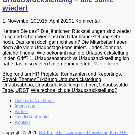
wieder!
Gepostet
1. November 2019
15. April 2020
1 Kommentar
am
Kennen Sie das? Die jährlichen Rückstellungen sind wieder
fällig und schon wieder ist die Urlaubsrückstellung sehr
hoch. Das kann doch gar nicht sein? Die Mitarbeiter haben
doch alle viele Urlaubstage konsumiert…jedes Jahr das
gleiche Thema! Wie bekommt man die Urlaubsrückstellung
in den Griff? 1. Urlaubsanspruch vs Urlaubsrückstellung Ich
habe das in so vielen Unternehmen erlebt:
Weiterlesen…
Kategorien
Blog rund um HR Projekte
,
Kennzahlen und Reportings
,
Tags
Payroll Themen
Erklärung Urlaubsrückstellung
,
Urlaubsabbau
,
Urlaubsrückstellung rechnen
,
Urlaubssaldo
Tage
,
URST
,
Wie rechne ich die Urlaubsrückstellung?
Menü
Zum
Datenschutzrichtlinie
Inhalt:
Impressum
Fußzeile
Partner
Genderkonformität
Kontakt
Copyright © 2026
HR Projekte – wirksame Umsetzung Ihrer HR-