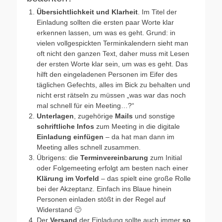
Übersichtlichkeit und Klarheit
. Im Titel der
Einladung sollten die ersten paar Worte klar
erkennen lassen, um was es geht. Grund: in
vielen vollgespickten Terminkalendern sieht man
oft nicht den ganzen Text, daher muss mit Lesen
der ersten Worte klar sein, um was es geht. Das
hilft den eingeladenen Personen im Eifer des
täglichen Gefechts, alles im Bick zu behalten und
nicht erst rätseln zu müssen „was war das noch
mal schnell für ein Meeting…?“
Unterlagen
, zugehörige
Mails
und sonstige
schriftliche Infos
zum Meeting in die digitale
Einladung einfügen
– da hat man dann im
Meeting alles schnell zusammen.
Übrigens: die
Terminvereinbarung
zum Initial
oder Folgemeeting erfolgt am besten nach einer
Klärung im Vorfeld
– das spielt eine große Rolle
bei der Akzeptanz. Einfach ins Blaue hinein
Personen einladen stößt in der Regel auf
Widerstand 🙂
Der
Versand
der Einladung sollte auch immer
so