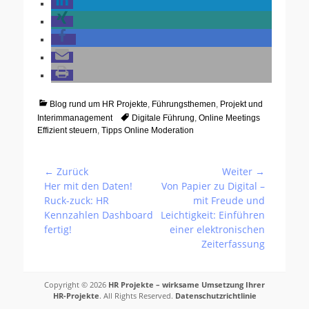
Kategorien
Blog rund um HR Projekte
,
Führungsthemen
,
Projekt und
Tags
Interimmanagement
Digitale Führung
,
Online Meetings
Effizient steuern
,
Tipps Online Moderation
Beitragsnavigation
← Zurück
Weiter →
Vorhergehender
Nächster
Her mit den Daten!
Von Papier zu Digital –
Beitrag:
Beitrag:
Ruck-zuck: HR
mit Freude und
Kennzahlen Dashboard
Leichtigkeit: Einführen
fertig!
einer elektronischen
Zeiterfassung
Copyright © 2026
HR Projekte – wirksame Umsetzung Ihrer
HR-Projekte
. All Rights Reserved.
Datenschutzrichtlinie